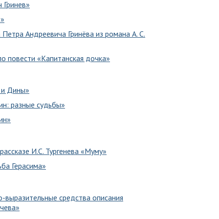
ч Гринев»
т»
 Петра Андреевича Гринёва из романа А. С.
по повести «Капитанская дочка»
 и Дины»
ин: разные судьбы»
ин»
рассказе И.С. Тургенева «Муму»
ьба Герасима»
о-выразительные средства описания
тчева»