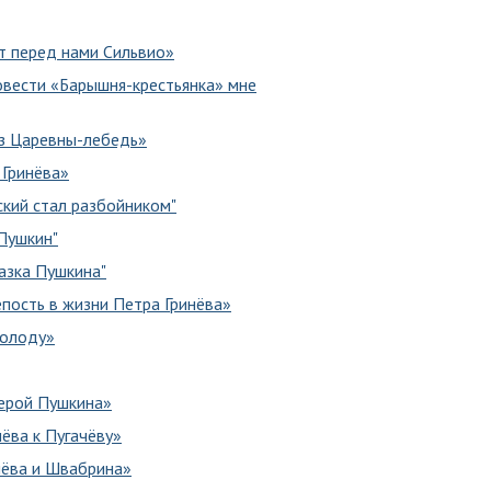
т перед нами Сильвио»
повести «Барышня-крестьянка» мне
аз Царевны-лебедь»
 Гринёва»
ский стал разбойником"
 Пушкин"
азка Пушкина"
епость в жизни Петра Гринёва»
молоду»
герой Пушкина»
ёва к Пугачёву»
нёва и Швабрина»