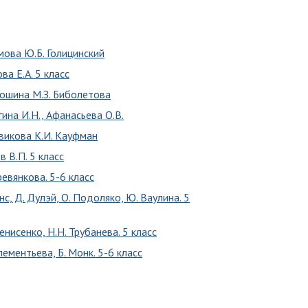
мова Ю.Б. Голицинский
ва Е.А. 5 класс
лошина М.З. Биболетова
ина И.Н., Афанасьева О.В.
овикова К.И. Кауфман
в В.П. 5 класс
ревянкова. 5-6 класс
нс, Д. Дулэй, О. Подоляко, Ю. Ваулина. 5
енисенко, Н.Н. Трубанева. 5 класс
лементьева, Б. Монк. 5-6 класс