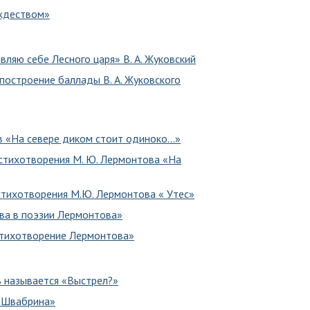
ождеством»
вляю себе Лесного царя» В. А. Жуковский
построение баллады В. А. Жуковского
в «На севере диком стоит одиноко…»
 стихотворения М. Ю. Лермонтова «На
 стихотворения М.Ю. Лермонтова « Утес»
ва в поэзии Лермонтова»
стихотворение Лермонтова»
ь называется «Выстрел?»
и Швабрина»