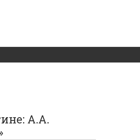
ине: А.А.
»