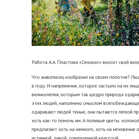
Работа А.А. Пластова «Сенокос» вносит свой вкла
Что живописец изобразил на своем полотне? Люд
в году. И напряжение, которое застыло на их лица
великолепия, которым так щедро природа одарива
этих людей, наполнено смыслом всепобеждающе
одаривают людей тенью, они пытаются легкой пр
хоть как-то помочь им. А полевые цветы: колокол
предлагают хоть на немного, хоть на мгновение 
истинной, дикой, совершенной красотой.