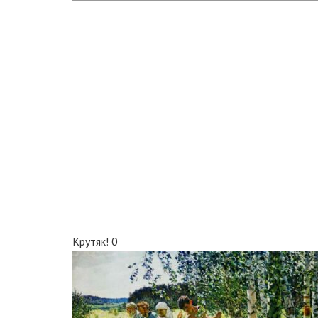
Крутяк!
0