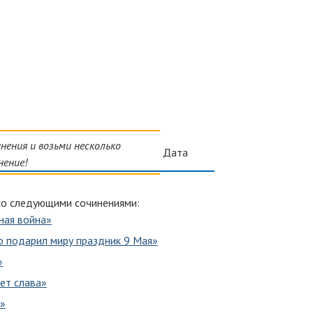
ения и возьми несколько
Дата
нение!
со следующими сочинениями:
ная война»
о подарил миру праздник 9 Мая»
»
ет слава»
е»