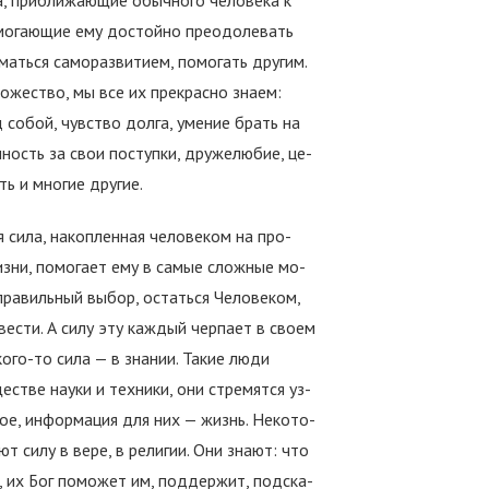
а, приближающие обычного человека к
омогающие ему достойно преодолевать
иматься саморазвитием, помогать другим.
ожество, мы все их прекрасно знаем:
 собой, чувство долга, умение брать на
ность за свои поступки, дружелюбие, це­
ь и многие другие.
 сила, накопленная человеком на про­
зни, помогает ему в самые сложные мо­
правильный выбор, остаться Человеком,
овести. А силу эту каждый черпает в своем
кого-то сила — в знании. Такие люди
естве науки и техники, они стремятся уз­
ое, информация для них — жизнь. Некото­
т силу в вере, в религии. Они знают: что
, их Бог поможет им, поддержит, подска­