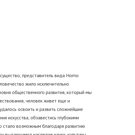
е существо, представитель вида Homo
человечество жило исключительно
уровня общественного развития, который мы
ествования, человек живет еще и
о удалось освоить и развить сложнейшие
ия искусства, обзавестись глубокими
то стало возможным благодаря развитию
у выдающееся наследие науки, культуры,