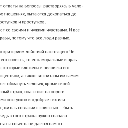
т ответы на вопросы, растворяясь в чело­
оотношениях, пытаются докопаться до
оступков и проступков,
т со своими и чужими чувствами. И все
ра­вы, потому что все люди разные.
то критерием действий настоящего Че­
 его совесть, то есть моральные и нрав­
ы, которые вложены в человека его
бществом, а также воспитаны им самим.
жет обмануть человек, кроме своей
озный страж, она стоит на пороге
ми поступков и одобряет их или
т, жить в согласии с совестью — быть
ведь этого стража нужно сначала
итать: совесть не дается нам от