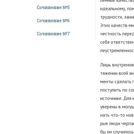
ленные качеств
Сочинение №5
иде­альному, п
трудно­сти, зан
Сочинение №6
Этих качеств мн
честность перед
Сочинение №7
себя ответствен
леустремленност
Лишь внутренняя
тяжении всей жи
менты сделать 
по­ступить по с
источнике. Для 
уверены в могущ
нать что-то нов
рые люди черпаю
бы ни случилось