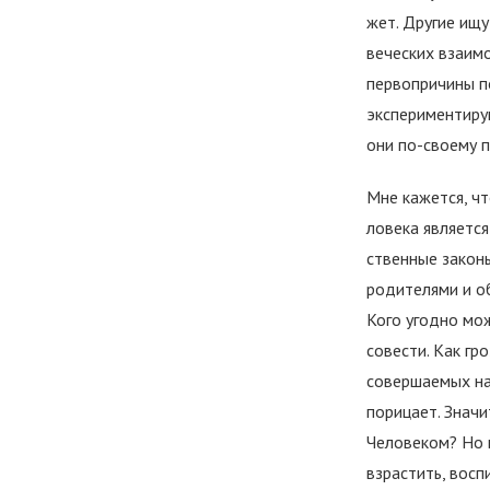
жет. Другие ищу
веческих взаим
пер­вопричины п
экспериментирую
они по-своему п
Мне кажется, ч
ловека является
ственные закон
родите­лями и о
Кого угодно мо
совести. Как гр
совершаемых на
порицает. Значи
Человеком? Но 
взрастить, восп